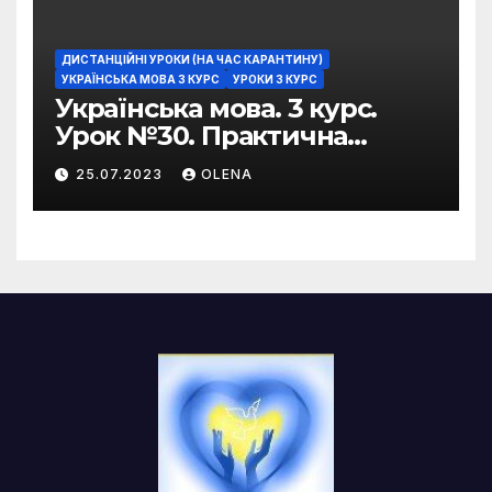
ДИСТАНЦІЙНІ УРОКИ (НА ЧАС КАРАНТИНУ)
УКРАЇНСЬКА МОВА 3 КУРС
УРОКИ 3 КУРС
Українська мова. 3 курс.
Урок №30. Практична
риторика. Оцінювальні
25.07.2023
OLENA
жанри. Характеристика