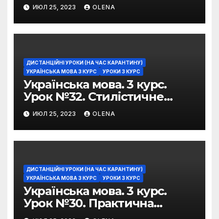
можливості фразеологізмів
ИЮЛ 25, 2023
OLENA
ДИСТАНЦІЙНІ УРОКИ (НА ЧАС КАРАНТИНУ)
УКРАЇНСЬКА МОВА 3 КУРС
УРОКИ 3 КУРС
Українська мова. 3 курс.
Урок №32. Стилістичне
забарвлення
ИЮЛ 25, 2023
OLENA
фразеологізмів
ДИСТАНЦІЙНІ УРОКИ (НА ЧАС КАРАНТИНУ)
УКРАЇНСЬКА МОВА 3 КУРС
УРОКИ 3 КУРС
Українська мова. 3 курс.
Урок №30. Практична
риторика. Оцінювальні