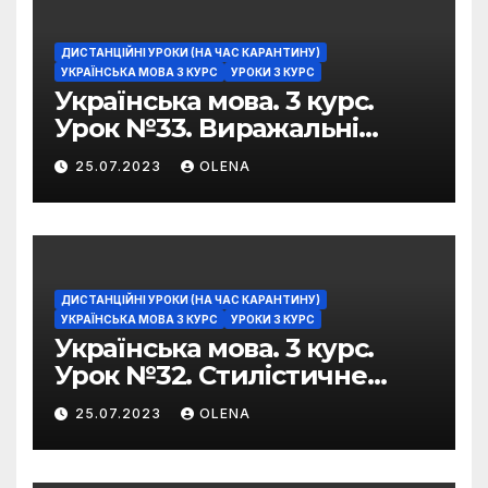
ДИСТАНЦІЙНІ УРОКИ (НА ЧАС КАРАНТИНУ)
УКРАЇНСЬКА МОВА 3 КУРС
УРОКИ 3 КУРС
Українська мова. 3 курс.
Урок №33. Виражальні
можливості фразеологізмів
25.07.2023
OLENA
ДИСТАНЦІЙНІ УРОКИ (НА ЧАС КАРАНТИНУ)
УКРАЇНСЬКА МОВА 3 КУРС
УРОКИ 3 КУРС
Українська мова. 3 курс.
Урок №32. Стилістичне
забарвлення
25.07.2023
OLENA
фразеологізмів