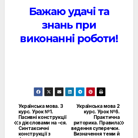
Бажаю удачі та
знань при
виконанні роботи!
.
Українська мова. 3
Українська мова 2
Навигация
курс. Урок №1.
курс. Урок №6.
Пасивні конструкції
Практична
по
з дієсловами на –ся.
риторика. Правила
Синтаксичні
ведення суперечки.
записям
конструкції з
Визначення теми й