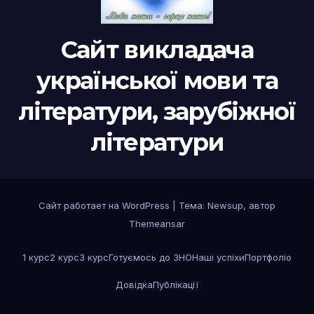
Сайт викладача
української мови та
літератури, зарубіжної
літератури
Сайт работает на WordPress
|
Тема:
Newsup
, автор
Themeansar
1 курс
2 курс
3 курс
Готуємось до ЗНО
Наші успіхи
Портфоліо
Довідка
Публікації