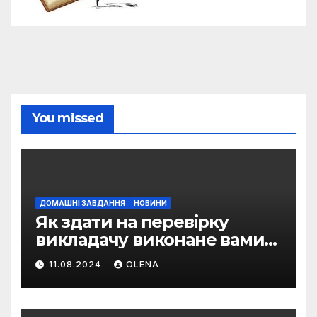
You missed
ДОМАШНІ ЗАВДАННЯ
НОВИНИ
Як здати на перевірку
викладачу виконане вами
домашнє завдання
11.08.2024
OLENA