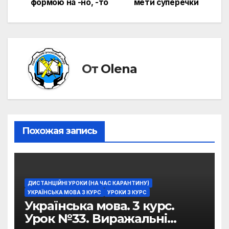
формою на -но, -то
мети суперечки
От
Olena
Похожая запись
ДИСТАНЦІЙНІ УРОКИ (НА ЧАС КАРАНТИНУ)
УКРАЇНСЬКА МОВА 3 КУРС
УРОКИ 3 КУРС
Українська мова. 3 курс.
Урок №33. Виражальні