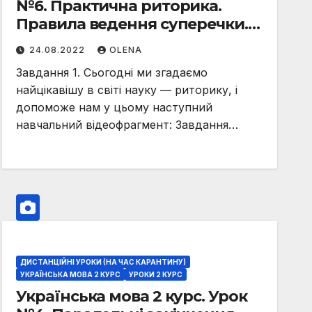
№6. Практична риторика.
Правила ведення суперечки.
Визначення теми й мети
24.08.2022
OLENA
суперечки
Завдання 1. Сьогодні ми згадаємо
найцікавішу в світі науку — риторику, і
допоможе нам у цьому наступний
навчальний відеофрагмент: Завдання…
ДИСТАНЦІЙНІ УРОКИ (НА ЧАС КАРАНТИНУ)
УКРАЇНСЬКА МОВА 2 КУРС
УРОКИ 2 КУРС
Українська мова 2 курс. Урок