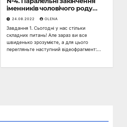
№4. Паралельні закінчення
іменників чоловічого роду
давального відмінка;
24.08.2022
OLENA
іменників знахідного відмінка
Завдання 1. Сьогодні у нас стільки
іменників місцевого відмінка
складних питань! Але зараз ви все
однини; іменників місцевого
швиденько зрозумієте, а для цього
відмінка множини
перегляньте наступний відеофрагмент:…