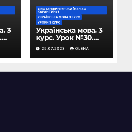
ДИСТАНЦІЙНІ УРОКИ (НА ЧАС
КАРАНТИНУ)
УКРАЇНСЬКА МОВА 3 КУРС
УРОКИ 3 КУРС
. 3
Українська мова. 3
.
курс. Урок №30.
Практична
25.07.2023
OLENA
риторика. Оцінюва
в
льні жанри.
Характеристика