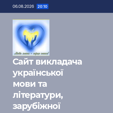
Перейти
06.08.2026
20:10
к
содержимому
Сайт викладача
української
мови та
літератури,
зарубіжної