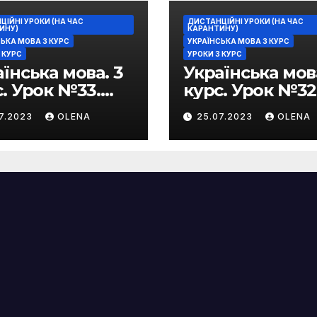
ІЙНІ УРОКИ (НА ЧАС
ДИСТАНЦІЙНІ УРОКИ (НА ЧАС
ИНУ)
КАРАНТИНУ)
ЬКА МОВА 3 КУРС
УКРАЇНСЬКА МОВА 3 КУРС
 КУРС
УРОКИ 3 КУРС
їнська мова. 3
Українська мова
. Урок №33.
курс. Урок №32
ажальні
Стилістичне
07.2023
OLENA
25.07.2023
OLENA
ливості
забарвлення
зеологізмів
фразеологізмі