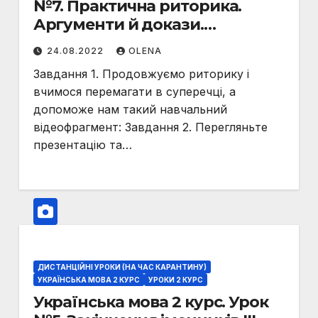
№7. Практична риторика.
Аргументи й докази.
Збирання матеріалу,
24.08.2022
OLENA
аргументів для виступу
Завдання 1. Продовжуємо риторику і
вчимося перемагати в суперечці, а
допоможе нам такий навчальний
відеофрагмент: Завдання 2. Перегляньте
презентацію та…
ДИСТАНЦІЙНІ УРОКИ (НА ЧАС КАРАНТИНУ)
УКРАЇНСЬКА МОВА 2 КУРС
УРОКИ 2 КУРС
Українська мова 2 курс. Урок